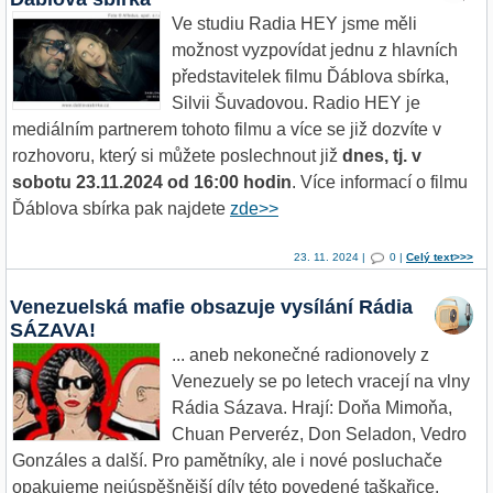
Ve studiu Radia HEY jsme měli
možnost vyzpovídat jednu z hlavních
představitelek filmu Ďáblova sbírka,
Silvii Šuvadovou. Radio HEY je
mediálním partnerem tohoto filmu a více se již dozvíte v
rozhovoru, který si můžete poslechnout již
dnes, tj. v
sobotu 23.11.2024 od 16:00 hodin
. Více informací o filmu
Ďáblova sbírka pak najdete
zde>>
23. 11. 2024 |
0 |
Celý text>>>
Venezuelská mafie obsazuje vysílání Rádia
SÁZAVA!
... aneb nekonečné radionovely z
Venezuely se po letech vracejí na vlny
Rádia Sázava. Hrají: Doňa Mimoňa,
Chuan Perveréz, Don Seladon, Vedro
Gonzáles a další. Pro pamětníky, ale i nové posluchače
opakujeme nejúspěšnější díly této povedené taškařice.