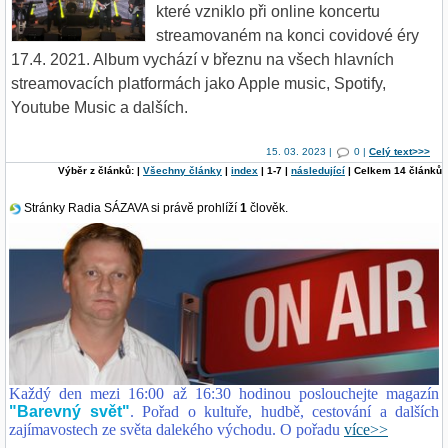
které vzniklo při online koncertu
streamovaném na konci covidové éry
17.4. 2021. Album vychází v březnu na všech hlavních
streamovacích platformách jako Apple music, Spotify,
Youtube Music a dalších.
15. 03. 2023 |
0 |
Celý text>>>
Výběr z článků: |
Všechny články
|
index
| 1-7 |
následující
| Celkem 14 článků
Stránky Radia SÁZAVA si právě prohlíží
1
člověk.
Každý den mezi 16:00 až 16:30 hodinou poslouchejte magazín
"Barevný svět"
. Pořad o kultuře, hudbě, cestování a dalších
zajímavostech ze světa dalekého východu. O pořadu
více>>