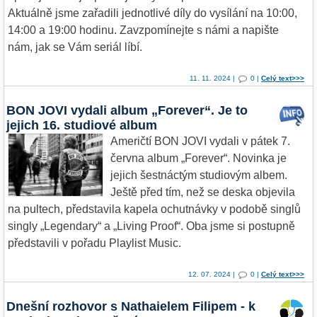
Aktuálně jsme zařadili jednotlivé díly do vysílání na 10:00,
14:00 a 19:00 hodinu. Zavzpomínejte s námi a napište
nám, jak se Vám seriál líbí.
11. 11. 2024 |
0 |
Celý text>>>
BON JOVI vydali album „Forever“. Je to
jejich 16. studiové album
Američtí BON JOVI vydali v pátek 7.
června album „Forever“. Novinka je
jejich šestnáctým studiovým albem.
Ještě před tím, než se deska objevila
na pultech, představila kapela ochutnávky v podobě singlů
singly „Legendary“ a „Living Proof“. Oba jsme si postupně
představili v pořadu Playlist Music.
12. 07. 2024 |
0 |
Celý text>>>
Dnešní rozhovor s Nathaielem Filipem - k