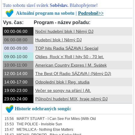
Tuto sobotu slaví svátek
Soběslav.
Blahopřejeme!
Aktuální program na sobotu |
Podrobně>>
Vys. čas:
Program - název pořadu:
00:00-06:00
Noční hudební blok | Němý DJ
06:00-08:00
Hudební blok | Němý DJ
08:00-09:00
TOP hits Radia SÁZAVA | Special
09:00-10:00
Oldies, Rock´n´Roll | hity 50 - 70 let.
10:00-11:00
American Country Expres | M. Svátek
12:00-14:00
The Best Of Radio SÁZAVA | (Němý DJ)
14:00-17:00
Odpolední blok | Reg. studia
19:00-23:00
Večer se songy na přání | Alt.
23:00-24:00
Půlnoční hudební MIX, hraje němý DJ
Historie odehraných songů:
15:56 MARTY STUART - I Can See For Miles (With Old
15:53 THE POLICE - Invisible Sun
15:47 METALLICA - Nothing Else Matters
15:42 MICHAL PROKOP - Bitva o Karluv Most