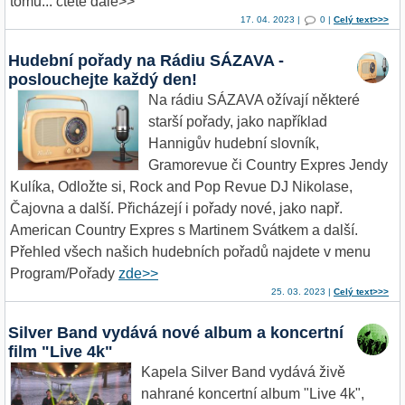
tomu... čtěte dále>>
17. 04. 2023 |
0 |
Celý text>>>
Hudební pořady na Rádiu SÁZAVA -
poslouchejte každý den!
Na rádiu SÁZAVA ožívají některé
starší pořady, jako například
Hannigův hudební slovník,
Gramorevue či Country Expres Jendy
Kulíka, Odložte si, Rock and Pop Revue DJ Nikolase,
Čajovna a další. Přicházejí i pořady nové, jako např.
American Country Expres s Martinem Svátkem a další.
Přehled všech našich hudebních pořadů najdete v menu
Program/Pořady
zde>>
25. 03. 2023 |
Celý text>>>
Silver Band vydává nové album a koncertní
film "Live 4k"
Kapela Silver Band vydává živě
nahrané koncertní album "Live 4k",