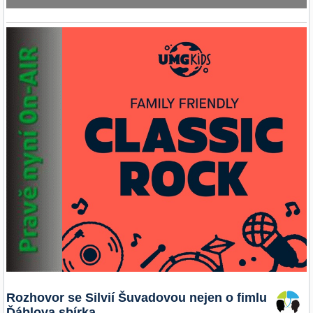
Rozhovor se Silvií Šuvadovou nejen o fimlu
Ďáblova sbírka