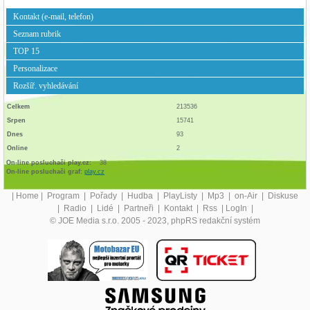
Kontakt (e-mail, telefon)
Seznam rubrik
TOP 15
Personalizace
Rozšíř. vyhledávání
Celkem
213536
Srpen
15741
Dnes
93
Online
2
On-line posluchači play.cz:
38
On-line posluchači graf:
play.cz
|
Home
|
Program
|
Pořady
|
Hudba
|
PlayListy
|
Mp3
|
on-Air
|
Diskuse
|
Radio
|
Lidé
|
Partneři
|
Kontakt
|
Rss
|
LogIn
|
© JOE Media s.r.o. 2005 - 2023, phpRS redakční systém