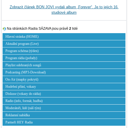
Zobrazit článek BON JOVI vydali album „Forever“. Je to jejich 16.
studiové album
Na stránkách Radia SÁZAVA jsou právě
2
lidé
Hlavní stránka (HOME)
Aktuální program (Live)
Program schéma (týden)
Program rádia (pořady)
Playlist odehraných songů
Podcasting (MP3-Download)
On-Air (mapky pokrytí)
Hudební přání, vzkazy
Diskuse (vzkazy do rádia)
Radio (info, formát, hudba)
Moderátoři, lidé (náš tým)
Reklamní nabídka
Partneři HEY Radia