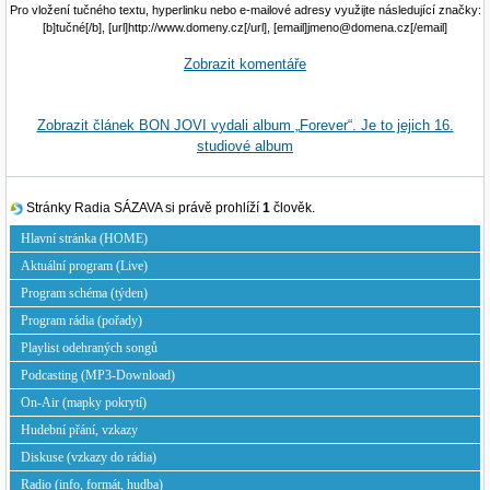
Pro vložení tučného textu, hyperlinku nebo e-mailové adresy využijte následující značky:
[b]tučné[/b], [url]http://www.domeny.cz[/url], [email]jmeno@domena.cz[/email]
Zobrazit komentáře
Zobrazit článek BON JOVI vydali album „Forever“. Je to jejich 16.
studiové album
Stránky Radia SÁZAVA si právě prohlíží
1
člověk.
Hlavní stránka (HOME)
Aktuální program (Live)
Program schéma (týden)
Program rádia (pořady)
Playlist odehraných songů
Podcasting (MP3-Download)
On-Air (mapky pokrytí)
Hudební přání, vzkazy
Diskuse (vzkazy do rádia)
Radio (info, formát, hudba)