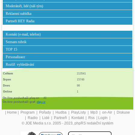
Moderátoři, lidé (náš tým)
Reklamní nabídka
Partneři HEY Radia
Kontakt (e-mail, telefon)
Seznam rubrik
TOP 15
Personalizace
Rozšíř. vyhledávání
Celkem
213541
Srpen
15746
Dnes
98
Online
1
On-line posluchači play.cz:
40
On-line posluchači graf:
play.cz
|
Home
|
Program
|
Pořady
|
Hudba
|
PlayListy
|
Mp3
|
on-Air
|
Diskuse
|
Radio
|
Lidé
|
Partneři
|
Kontakt
|
Rss
|
LogIn
|
© JOE Media s.r.o. 2005 - 2023, phpRS redakční systém