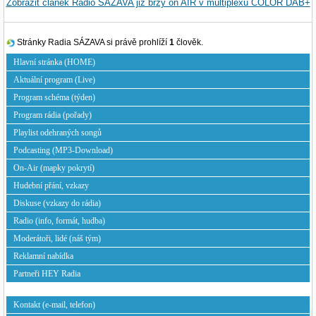
Zobrazit článek Radio SÁZAVA již brzy on AIR v multiplexu COLOR DAB+
Stránky Radia SÁZAVA si právě prohlíží
1
člověk.
Hlavní stránka (HOME)
Aktuální program (Live)
Program schéma (týden)
Program rádia (pořady)
Playlist odehraných songů
Podcasting (MP3-Download)
On-Air (mapky pokrytí)
Hudební přání, vzkazy
Diskuse (vzkazy do rádia)
Radio (info, formát, hudba)
Moderátoři, lidé (náš tým)
Reklamní nabídka
Partneři HEY Radia
Kontakt (e-mail, telefon)