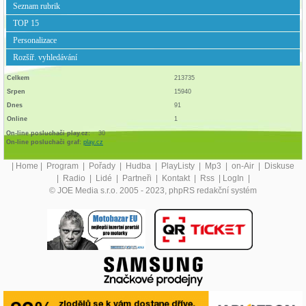
Seznam rubrik
TOP 15
Personalizace
Rozšíř. vyhledávání
Celkem
213735
Srpen
15940
Dnes
91
Online
1
On-line posluchači play.cz:
30
On-line posluchači graf:
play.cz
|
Home
|
Program
|
Pořady
|
Hudba
|
PlayListy
|
Mp3
|
on-Air
|
Diskuse
|
Radio
|
Lidé
|
Partneři
|
Kontakt
|
Rss
|
LogIn
|
© JOE Media s.r.o. 2005 - 2023, phpRS redakční systém