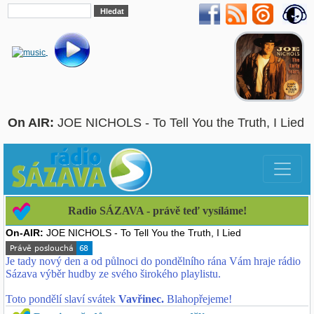
On AIR:
JOE NICHOLS - To Tell You the Truth, I Lied
Radio SÁZAVA - právě teď vysíláme!
On-AIR:
JOE NICHOLS - To Tell You the Truth, I Lied
Právě poslouchá
68
Je tady nový den a od půlnoci do pondělního rána Vám hraje rádio
Sázava výběr hudby ze svého širokého playlistu.
Toto pondělí slaví svátek
Vavřinec.
Blahopřejeme!