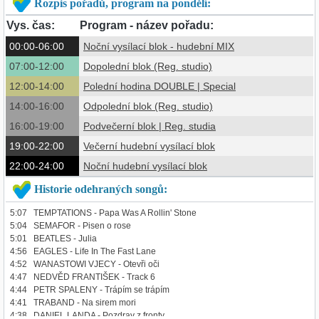
Rozpis pořadů, program na pondělí:
Vys. čas:
Program - název pořadu:
00:00-06:00
Noční vysílací blok - hudební MIX
07:00-12:00
Dopolední blok (Reg. studio)
12:00-14:00
Polední hodina DOUBLE | Special
14:00-16:00
Odpolední blok (Reg. studio)
16:00-19:00
Podvečerní blok | Reg. studia
19:00-22:00
Večerní hudební vysílací blok
22:00-24:00
Noční hudební vysílací blok
Historie odehraných songů:
5:07 TEMPTATIONS - Papa Was A Rollin' Stone
5:04 SEMAFOR - Pisen o rose
5:01 BEATLES - Julia
4:56 EAGLES - Life In The Fast Lane
4:52 WANASTOWI VJECY - Otevři oči
4:47 NEDVĚD FRANTIŠEK - Track 6
4:44 PETR SPALENY - Trápím se trápím
4:41 TRABAND - Na sirem mori
4:38 DANIEL LANDA - Pozdrav z fronty