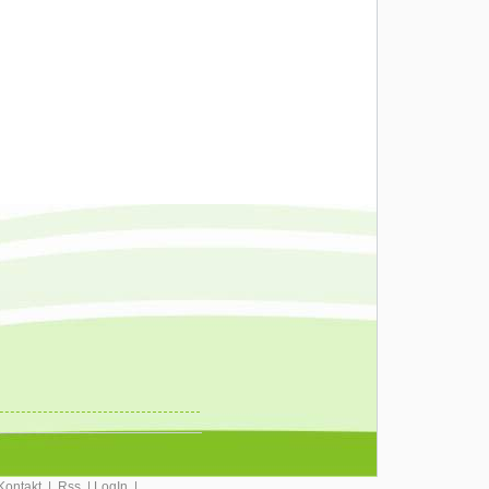
Kontakt
|
Rss
|
LogIn
|