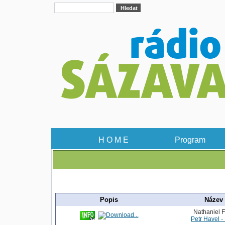
H O M E
Program
Popis
Název
Nathaniel Fi
Petr Havel - 