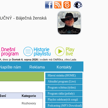
UČNÝ - Báječná ženská
A, dnes je
čtvrtek 6. srpna 2026
| svátek má Oldřiška, zítra Lada
Napište nám
Reklama
Kontakty
Hlavní stránka (HOME)
Aktuální program (Live)
Program schéma (týden)
Program rádia (pořady)
žení
Kategorie
Playlist odehraných songů
Rozhovory
Podcasting (MP3-Download)