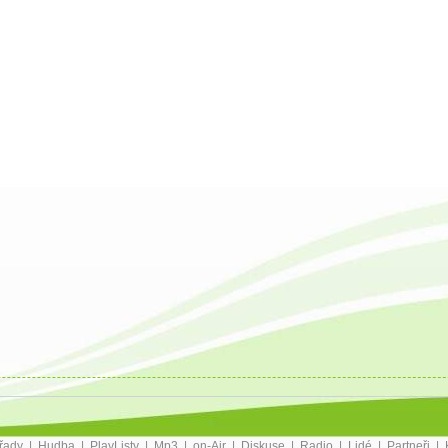
řady
|
Hudba
|
PlayListy
|
Mp3
|
on-Air
|
Diskuse
|
Radio
|
Lidé
|
Partneři
|