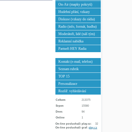
On-Air (mapky pokrytí)
Hudební přání, vzkazy
Diskuse (vzkazy do rádia)
Radio (info, formát, hudba)
Moderátoři, lidé (náš tým)
Reklamní nabídka
Partneři HEY Radia
Kontakt (e-mail, telefon)
Seznam rubrik
TOP 15
Personalizace
Rozšíř. vyhledávání
Celkem
213375
Srpen
15580
Dnes
94
Online
1
On-line posluchači play.cz:
32
On-line posluchači graf:
play.cz