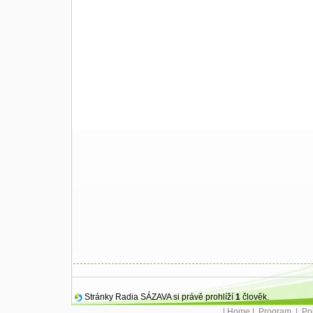
Stránky Radia SÁZAVA si právě prohlíží
1
člověk.
|
Home
|
Program
|
Po