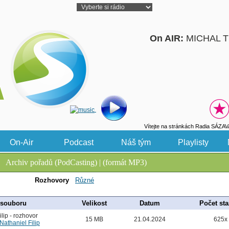
On AIR:
MICHAL T
Vítejte na stránkách Radia SÁZAV
On-Air
Podcast
Náš tým
Playlisty
Archiv pořadů (PodCasting) | (formát MP3)
Rozhovory
Různé
 souboru
Velikost
Datum
Počet sta
lip - rozhovor
15 MB
21.04.2024
625x
Nathaniel Filip