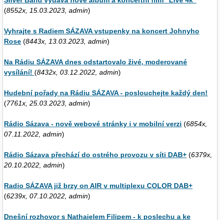
(
8552x, 15.03.2023, admin
)
Vyhrajte s Radiem SÁZAVA vstupenky na koncert Johnyho
Rose
(
8443x, 13.03.2023, admin
)
Na Rádiu SÁZAVA dnes odstartovalo živé, moderované
vysílání!
(
8432x, 03.12.2022, admin
)
Hudební pořady na Rádiu SÁZAVA - poslouchejte každý den!
(
7761x, 25.03.2023, admin
)
Rádio Sázava - nově webové stránky i v mobilní verzi
(
6854x,
07.11.2022, admin
)
Rádio Sázava přechází do ostrého provozu v síti DAB+
(
6379x,
20.10.2022, admin
)
Radio SÁZAVA již brzy on AIR v multiplexu COLOR DAB+
(
6239x, 07.10.2022, admin
)
Dnešní rozhovor s Nathaielem Filipem - k poslechu a ke