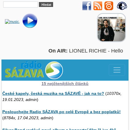
On AIR:
LIONEL RICHIE - Hello
15 nejčtenějších článků
České kapely, česká muzika na SÁZAVĚ - jak na to?
(
10370x,
19.01.2023, admin
)
Poslouchejte Radio SÁZAVA po celé Evropě a bez poplatků!
(
8784x, 17.04.2023, admin
)
Silver Band vydává nové album a koncertní film "Live 4k"