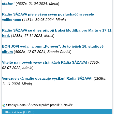
stažení
(
4607x, 21.04.2024, Mirek
)
Radio SÁZAVA přeje všem svým posluchačům veselé
velikonoce
(
4481x, 30.03.2024, Mirek
)
Radio SÁZAVA se dnes připojí k akci Motlitba pro Martu v 17:11
hod.
(
4288x, 17.11.2023, Mirek
)
BON JOVI vydali album „Forever“. Je to jejich 16. studiové
album
(
4092x, 12.07.2024, Standa Čeněk
)
Vítejte na nových www stránkách Rádia SÁZAVA!
(
3850x,
02.07.2022, admin
)
Venezuelská mafie obsazuje vysílání Rádia SÁZAVA!
(
1538x,
11.11.2024, Mirek
)
Stránky Radia SÁZAVA si právě prohlíží
1
člověk.
Hlavní stránka (HOME)