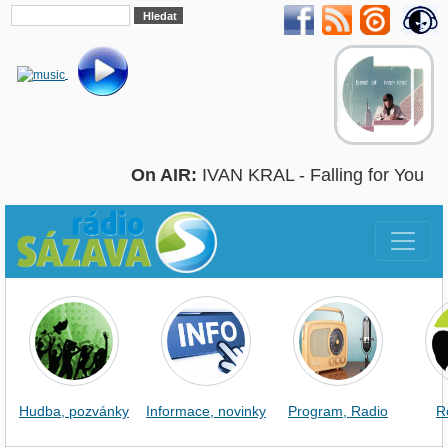
On AIR:
IVAN KRAL - Falling for You
Hudba, pozvánky
Informace, novinky
Program, Radio
R