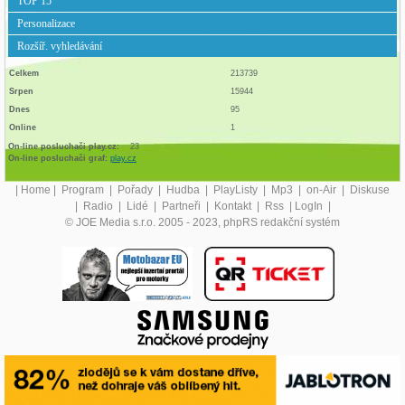
TOP 15
Personalizace
Rozšíř. vyhledávání
Celkem
213739
Srpen
15944
Dnes
95
Online
1
On-line posluchači play.cz:
23
On-line posluchači graf:
play.cz
|
Home
|
Program
|
Pořady
|
Hudba
|
PlayListy
|
Mp3
|
on-Air
|
Diskuse
|
Radio
|
Lidé
|
Partneři
|
Kontakt
|
Rss
|
LogIn
|
© JOE Media s.r.o. 2005 - 2023, phpRS redakční systém