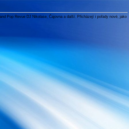
and Pop Revue DJ Nikolase, Čajovna a další. Přicházejí i pořady nové, jako