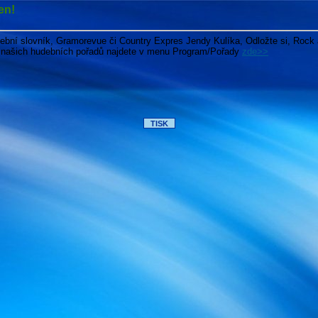
en!
dební slovník, Gramorevue či Country Expres Jendy Kulíka, Odložte si, Rock 
h našich hudebních pořadů najdete v menu Program/Pořady
zde>>