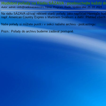
Hudební pořady na Rádiu SÁZAVA - poslouchejte každý d
Autor: admin <info@radiosazava.cz>, Téma: Program, Radio, Vydáno dne: 25. 03. 2023
Na rádiu SÁZAVA ožívají některé starší pořady, jako například Hannigův hu
např. American Country Expres s Martinem Svátkem a další. Přehled všec
Naše pořady si můžete pustit i v sekci našeho archivu - podcastingu:
zde>>
Pozn.: Pořady do archivu budeme zadávat postupně.