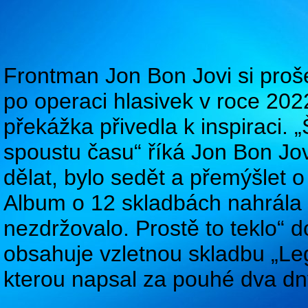
Frontman Jon Bon Jovi si proš
po operaci hlasivek v roce 202
překážka přivedla k inspiraci.
spoustu času“ říká Jon Bon Jov
dělat, bylo sedět a přemýšlet o
Album o 12 skladbách nahrála 
nezdržovalo. Prostě to teklo“ d
obsahuje vzletnou skladbu „Leg
kterou napsal za pouhé dva dn