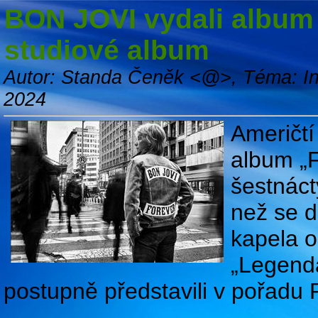
BON JOVI vydali album „
studiové album
Autor: Standa Čeněk <@>, Téma: Inf
2024
Američtí
album „F
šestnáct
než se d
kapela o
„Legenda
postupně představili v pořadu P