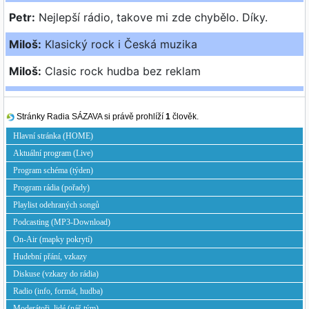
Stránky Radia SÁZAVA si právě prohlíží
1
člověk.
Hlavní stránka (HOME)
Aktuální program (Live)
Program schéma (týden)
Program rádia (pořady)
Playlist odehraných songů
Podcasting (MP3-Download)
On-Air (mapky pokrytí)
Hudební přání, vzkazy
Diskuse (vzkazy do rádia)
Radio (info, formát, hudba)
Moderátoři, lidé (náš tým)