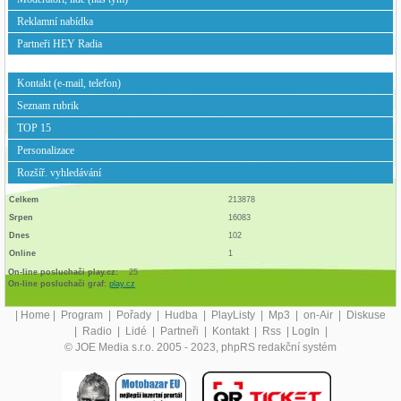
Reklamní nabídka
Partneři HEY Radia
Kontakt (e-mail, telefon)
Seznam rubrik
TOP 15
Personalizace
Rozšíř. vyhledávání
Celkem
213878
Srpen
16083
Dnes
102
Online
1
On-line posluchači play.cz:
25
On-line posluchači graf:
play.cz
|
Home
|
Program
|
Pořady
|
Hudba
|
PlayListy
|
Mp3
|
on-Air
|
Diskuse
|
Radio
|
Lidé
|
Partneři
|
Kontakt
|
Rss
|
LogIn
|
© JOE Media s.r.o. 2005 - 2023, phpRS redakční systém