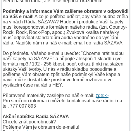
éteru našeho rádia, ale to se nepodaří každému!
Podmínky a informace Vám zašleme obratem v odpovědi
na Váš e-mail!
A co je potřeba udělat, aby Vaše hudba zněla
na vlnách Rádia SÁZAVA? Hudební produkce Vaší kapely
musí korespondovat s formátem našeho rádia. (tzn. Country-
Rock, Rock, Rock-Pop, apod.) Zvuková kvalita nahrávky
musí odpovídat standardům audia vhodného do vysílání
rádia. Napište nám na náš e-mail: email do rádia SÁZAVA
Do předmětu Vašeho e-mailu uveďte: "Chceme hrát hudbu
naší kapely na SÁZAVĚ" a připojte alespoň 1 skladbu (ve
formátu mp3 / 192 - 256 kbps), popř. odkaz (link) na stažení
ukázky Vaší tvorby. U nás v rádiu skladbu posoudíme a
pošleme Vám obratem zpět naše podmínky! Vaše kapela
navíc může dostat také prostor ve formě rozhovoru ve
vysílacím čase na rádiu HEY.
Připravené materiály zasílejte na náš e-mail:
zde>>
Pro stručnou informaci můžete kontaktovat naše rádio i na
tel. 777 007 893
Akční nabídka Radia SÁZAVA
Chcete znát podrobnosti?
Pošleme Vám je obratem do e-mailu!