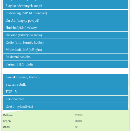
Playlist odehraných songů
Podcasting (MP3-Download)
On-Air (mapky pokrytí)
Hudební přání, vzkazy
Diskuse (vzkazy do rádia)
Radio (info, formát, hudba)
Moderátoři, lidé (náš tým)
Reklamní nabídka
Partneři HEY Radia
Kontakt (e-mail, telefon)
Seznam rubrik
TOP 15
Personalizace
Rozšíř. vyhledávání
Celkem
213855
Srpen
16060
Dnes
79