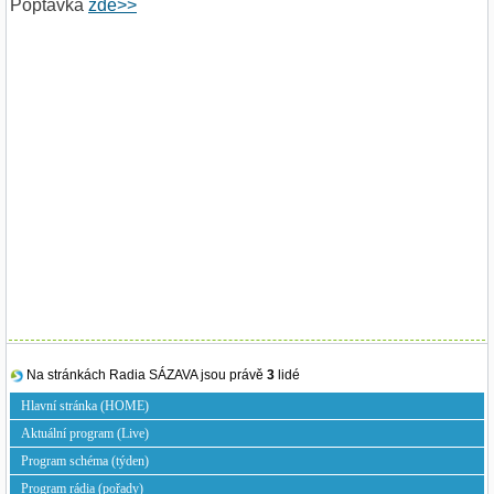
Poptávka
zde>>
Na stránkách Radia SÁZAVA jsou právě
3
lidé
Hlavní stránka (HOME)
Aktuální program (Live)
Program schéma (týden)
Program rádia (pořady)