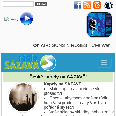
On AIR:
GUNS N ROSES - Civil War
České kapely na SÁZAVĚ!
Kapely na SÁZAVĚ
Máte kapelu a chcete se víc
prosadit?!
Chcete, abychom v našem rádiu
hráli Vaší produkci a aby Vás bylo
pořádně slyšet?!
Vaše skladby skladby mohou znít v