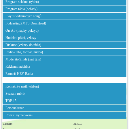
Program schéma (týden)
Program rádia (pořady)
Playlist odehraných songů
Podcasting (MP3-Download)
Standa vysílal do června 2022 na Radiu HEY, kde působil od podzimu
2017. Nově se připravuje na živé vysílání zde na Rádiu SÁZAVA, ze studia
On-Air (mapky pokrytí)
ve středních Čechách.
Hudební přání, vzkazy
Podrobnosti:
více>>
Diskuse (vzkazy do rádia)
Jenda Kulík
Radio (info, formát, hudba)
Moderátoři, lidé (náš tým)
Reklamní nabídka
Partneři HEY Radia
Kontakt (e-mail, telefon)
Seznam rubrik
TOP 15
Personalizace
Rozšíř. vyhledávání
Celkem
213911