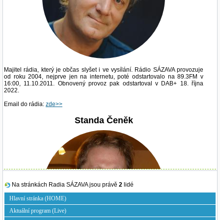
Majitel rádia, který je občas slyšet i ve vysílání. Rádio SÁZAVA provozuje
od roku 2004, nejprve jen na internetu, poté odstartovalo na 89.3FM v
16:00, 11.10.2011. Obnovený provoz pak odstartoval v DAB+ 18. října
2022.
Email do rádia:
zde>>
Standa Čeněk
Na stránkách Radia SÁZAVA jsou právě
2
lidé
Hlavní stránka (HOME)
Aktuální program (Live)