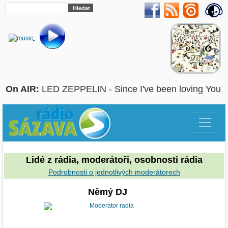
On AIR:
LED ZEPPELIN - Since I've been loving You
Lidé z rádia, moderátoři, osobnosti rádia
Podrobnosti o jednotlivých moderátorech
Němý DJ