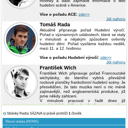
novinky a další zajímavé informace o této
hudební scéně v Americe.
Více o pořadu ACE:
zde>>
Jdi nahoru
Tomáš Rada
Aktuálně připravuje pořad Hudební výročí.
Pořad o významných událostech, které se staly
v minulosti a nějakým způsobem ovlivnily
hudební dění. Pořad vysíláme každou neděli,
mezi 11. a 12. hodinou.
Více o pořadu Hudební výročí:
zde>>
Jdi nahoru
František Wich
František Wich připravuje pořad Francouzské
wichytávky, do kterého vybírá převážně
rockové písničky frankofonní hudební scény. Je
přesvědčen, že tato muzika není o nic méně
zajímavější, než angloamerická produkce, jíž
jsme někdy zahlceni.
V minulosti pracoval v řadě dnes již
neexistujících rádií a k mikrofonu se vrací po
dlouhé odmlce, když mezitím stihl napsat třeba
Stránky Radia SÁZAVA si právě prohlíží
1
člověk.
- jako bokovku - dvoudílnou Rock/Pop
encyklopedii (Volvox Globator, 1999).
Hlavní stránka (HOME)
Více o pořadu:
zde>>