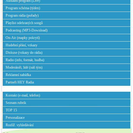
Aktuální program (Live)
Jdi nahoru
Program schéma (týden)
Jenda Kulík
Program rádia (pořady)
Swingař, rocker, též alternativec, v neposlední
řadě hudební sběratel a náruživý diskofil. Na
Playlist odehraných songů
českých rádiích patřím asi k nejstarším
Podcasting (MP3-Download)
moderizátorům, nutno s tím trochu počítat.
Pamatuji toho dost, léta šedesátá, beatlemánii,
On-Air (mapky pokrytí)
festival ve Woodstocku a o rádiu Luxembourg
nemluvě i počátky privátního vysílání u nás
Hudební přání, vzkazy
počátku 90´let. Jak krásné doby to byly,
Diskuse (vzkazy do rádia)
selektorů nebylo. Mohu říci slovy Allana Aldrige,
autora ilustrované knížky o Beatles: Že jsem
Radio (info, formát, hudba)
byl, „mezi těmi, co to viděli“. To mě
Moderátoři, lidé (náš tým)
pochopitelně neopravňuje k tomu, abych dělal
ramena, spíš naopak. Čas oponou trhnul. Ode
Reklamní nabídka
mne uslyšíte bigboš, alternativu, jazz i zcela
Partneři HEY Radia
obyčejnou muziku pro radost. Hezký poslech a
držte vlnu.
Petr Žantovský
Kontakt (e-mail, telefon)
Petr připravuje pořad "Čajovna", kterým Vás
Seznam rubrik
provází ve formě příjemného vzpomínání na
nedávnou historii především české hudební
TOP 15
scény.
Personalizace
Rozšíř. vyhledávání
Více o pořadu:
zde>>
Jdi nahoru