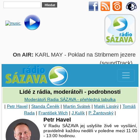
On AIR:
KARL MAY - Poklad na Stribrnem jezere
(soundTrack)
Lidé z rádia, moderátoři - podrobnosti
Moderátoři Radia SÁZAVA - přehledná tabulka
|
Petr Havel
|
Standa Čeněk
|
Martin Svátek
|
Matěj Lipský
|
Tomáš
Rada
|
František Wich
|
J.Kulík
|
P. Žantovský
|
Petr Havel
V Radiu SÁZAVA jej uslyšíte živě ve vysílání,
pravidelně každou neděli v poledne mezi 11:00
- 13:00 hodinou.