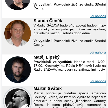
Ve vysílání:
Pravidelně živě, ze studia Střední
Čechy.
Jdi nahoru
Standa Čeněk
V Radiu SÁZAVA bude připravovat hudební tipy
a novinky a uslyšíte jej i živě ve vysílání,
pravidelně každou sobotu dopoledne.
Ve vysílání:
Pravidelně živě, ze studia Střední
Čechy.
Jdi nahoru
Matěj Lipský
Pravidelně ve vysílání:
Neděle mezi 16:00-
17:00, Krockodýl na Rádiu HEY nově i zde na
Rádiu SÁZAVA, rozhovory se zajímavými hosty.
Jdi nahoru
Martin Svátek
Martin připravuje hudební speciál American
Country Expres, do kterého vybírá to nejlepší z
americké hudební scény jižanského Country
Rocku. K tomu přidává svůj komentář a