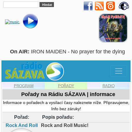
On AIR:
IRON MAIDEN - No prayer for the dying
PROGRAM
POŘADY
RADIO
Pořady na Rádiu SÁZAVA | informace
Informace o pořadech a vysílací časy naleznete níže. Připravujeme,
Info bez záruky!
Pořad:
Popis pořadu:
Rock And Roll
Rock and Roll Music!