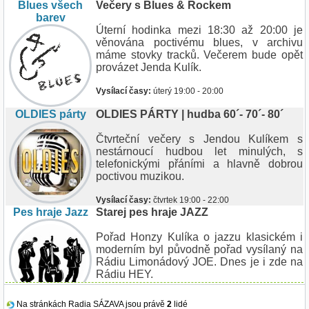
Blues všech
Večery s Blues & Rockem
barev
Úterní hodinka mezi 18:30 až 20:00 je
věnována poctivému blues, v archivu
máme stovky tracků. Večerem bude opět
provázet Jenda Kulík.
Vysílací časy:
úterý 19:00 - 20:00
OLDIES párty
OLDIES PÁRTY | hudba 60´- 70´- 80´
Čtvrteční večery s Jendou Kulíkem s
nestárnoucí hudbou let minulých, s
telefonickými přáními a hlavně dobrou
poctivou muzikou.
Vysílací časy:
čtvrtek 19:00 - 22:00
Pes hraje Jazz
Starej pes hraje JAZZ
Pořad Honzy Kulíka o jazzu klasickém i
moderním byl původně pořad vysílaný na
Rádiu Limonádový JOE. Dnes je i zde na
Rádiu HEY.
Vysílací časy:
čtvrtek 00:00 | sobota 02:00 | neděle
Na stránkách Radia SÁZAVA jsou právě
2
lidé
03:00