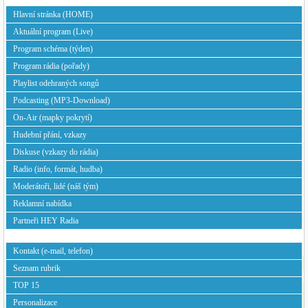
Hlavní stránka (HOME)
Hudební výročí
Tomáš Rada | Hudební výročí
Aktuální program (Live)
Ve svém pořadu
Hudební výročí
se
Program schéma (týden)
zaměřuje Tomáš na významné události,
Program rádia (pořady)
které se staly v minulosti a nějakým
Playlist odehraných songů
způsobem ovlivnili hudební dění.
Podcasting (MP3-Download)
Vysílací časy:
Neděle od 11:00 do 12:00
On-Air (mapky pokrytí)
Radionovely z
Radionovely z Venezuely | Doňa
Hudební přání, vzkazy
Venezuely
Mimoňa
Od ledna 2024 můžete poslouchat na
Diskuse (vzkazy do rádia)
vlnách našeho rádia nekonečný seriál
Radio (info, formát, hudba)
Radionovely z Venezuely, autorů Romana
Mrázika a Martina Janouše. V roce 2026
Moderátoři, lidé (náš tým)
nasazujeme seriál opět, ve stejných
Reklamní nabídka
vysílacích časech! Každý všední den, ráno
Partneři HEY Radia
v poledne a večer.
Vysílací časy:
Pondělí až Pátek 10:00 | 14:00 | 19:00
Kontakt (e-mail, telefon)
hodin.
Seznam rubrik
Wichytávky
Wichytávky, aneb Hudba z Francie
TOP 15
Výběr francouzské rockové muziky z
Personalizace