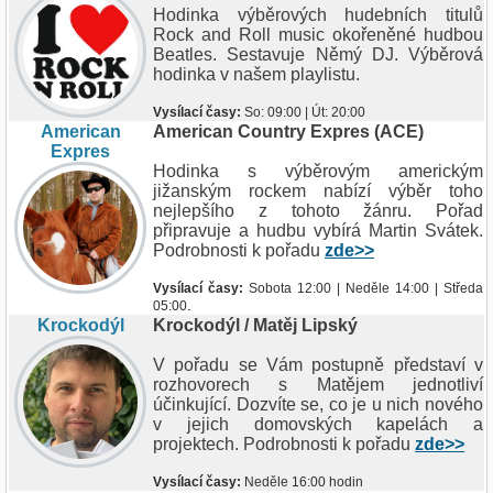
Hodinka výběrových hudebních titulů
Rock and Roll music okořeněné hudbou
Beatles. Sestavuje Němý DJ. Výběrová
hodinka v našem playlistu.
Vysílací časy:
So: 09:00 | Út: 20:00
American
American Country Expres (ACE)
Expres
Hodinka s výběrovým americkým
jižanským rockem nabízí výběr toho
nejlepšího z tohoto žánru. Pořad
připravuje a hudbu vybírá Martin Svátek.
Podrobnosti k pořadu
zde>>
Vysílací časy:
Sobota 12:00 | Neděle 14:00 | Středa
.
05:00
Krockodýl
Krockodýl / Matěj Lipský
V pořadu se Vám postupně představí v
rozhovorech s Matějem jednotliví
účinkující. Dozvíte se, co je u nich nového
v jejich domovských kapelách a
projektech. Podrobnosti k pořadu
zde>>
Vysílací časy:
Neděle 16:00 hodin