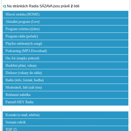
Na stránkách Radia SÁZAVA jsou právě
2
lidé
Hlavní stránka (HOME)
Aktuální program (Live)
Program schéma (týden)
Program rádia (pořady)
Playlist odehraných songů
Podcasting (MP3-Download)
On-Air (mapky pokrytí)
Hudební přání, vzkazy
Diskuse (vzkazy do rádia)
Radio (info, formát, hudba)
Moderátoři, lidé (náš tým)
Reklamní nabídka
Partneři HEY Radia
Kontakt (e-mail, telefon)
Seznam rubrik
TOP 15