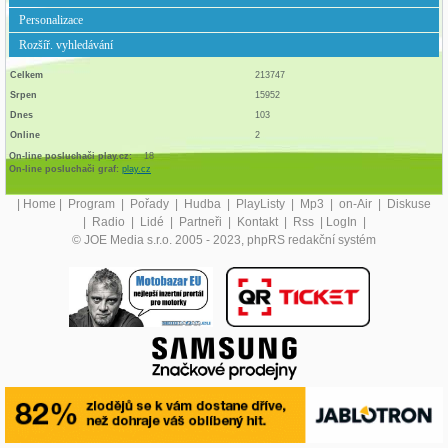
Personalizace
Rozšíř. vyhledávání
Celkem
213747
Srpen
15952
Dnes
103
Online
2
On-line posluchači play.cz:
18
On-line posluchači graf:
play.cz
|
Home
|
Program
|
Pořady
|
Hudba
|
PlayListy
|
Mp3
|
on-Air
|
Diskuse
|
Radio
|
Lidé
|
Partneři
|
Kontakt
|
Rss
|
LogIn
|
© JOE Media s.r.o. 2005 - 2023, phpRS redakční systém