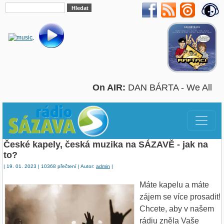
On AIR:
DAN BÁRTA - We All
České kapely, česká muzika na SÁZAVĚ - jak na
to?
| 19. 01. 2023 | 10368 přečtení | Autor:
admin
|
Máte kapelu a máte
zájem se více prosadit!
Chcete, aby v našem
rádiu zněla Vaše