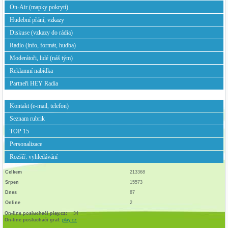
On-Air (mapky pokrytí)
Hudební přání, vzkazy
Diskuse (vzkazy do rádia)
Radio (info, formát, hudba)
Moderátoři, lidé (náš tým)
Reklamní nabídka
Partneři HEY Radia
Kontakt (e-mail, telefon)
Seznam rubrik
TOP 15
Personalizace
Rozšíř. vyhledávání
Celkem
213368
Srpen
15573
Dnes
87
Online
2
On-line posluchači play.cz:
34
On-line posluchači graf:
play.cz