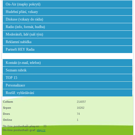
On-Air (mapky pokrytí)
Hudební přání, vzkazy
Diskuse (vzkazy do rádia)
Radio (info, formát, hudba)
Moderátoři, lidé (náš tým)
Reklamní nabídka
Partneři HEY Radia
Kontakt (e-mail, telefon)
Seznam rubrik
TOP 15
Personalizace
Rozšíř. vyhledávání
Celkem
214057
Srpen
16262
Dnes
74
Online
1
On-line posluchači play.cz:
33
On-line posluchači graf:
play.cz