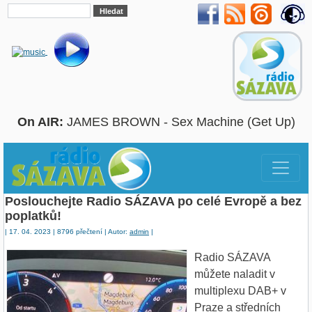
On AIR:
JAMES BROWN - Sex Machine (Get Up)
Poslouchejte Radio SÁZAVA po celé Evropě a bez
poplatků!
| 17. 04. 2023 | 8796 přečtení | Autor:
admin
|
Radio SÁZAVA
můžete naladit v
multiplexu DAB+ v
Praze a středních