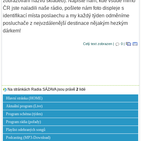
zobrazování názvů skladeb).
Napište nám, kde všude mimo
ČR jste naladili naše rádio, pošlete nám foto displeje s
identifikací místa poslaechu a my každý týden odměníme
posluchače z nejvzdálenější destinace nějakým hezkým
dárkem!
Celý text zobrazen |
0 |
Na stránkách Radia SÁZAVA jsou právě
2
lidé
Hlavní stránka (HOME)
Aktuální program (Live)
Program schéma (týden)
Program rádia (pořady)
Playlist odehraných songů
Podcasting (MP3-Download)