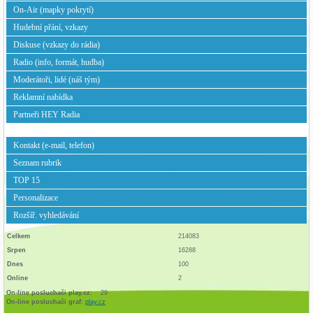
On-Air (mapky pokrytí)
Hudební přání, vzkazy
Diskuse (vzkazy do rádia)
Radio (info, formát, hudba)
Moderátoři, lidé (náš tým)
Reklamní nabídka
Partneři HEY Radia
Kontakt (e-mail, telefon)
Seznam rubrik
TOP 15
Personalizace
Rozšíř. vyhledávání
Celkem
214083
Srpen
16288
Dnes
100
Online
2
On-line posluchači play.cz:
29
On-line posluchači graf:
play.cz