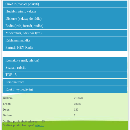
On-Air (mapky pokrytí)
Hudební přání, vzkazy
Diskuse (vzkazy do rádia)
Radio (info, formát, hudba)
Moderátoři, lidé (náš tým)
Reklamní nabídka
Partneři HEY Radia
Kontakt (e-mail, telefon)
Seznam rubrik
TOP 15
Personalizace
Rozšíř. vyhledávání
Celkem
213578
Srpen
15783
Dnes
135
Online
2
On-line posluchači play.cz:
25
On-line posluchači graf:
play.cz