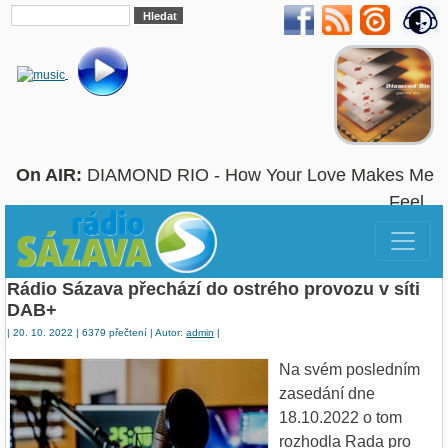
On AIR:
DIAMOND RIO - How Your Love Makes Me
Feel
Rádio Sázava přechází do ostrého provozu v síti
DAB+
| 20. 10. 2022 | 6379 přečtení | Autor:
admin
|
Na svém posledním
zasedání dne
18.10.2022 o tom
rozhodla Rada pro