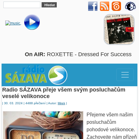
On AIR:
ROXETTE - Dressed For Success
Radio SÁZAVA přeje všem svým posluchačům
veselé velikonoce
| 30. 03. 2024 | 4488 přečtení | Autor:
Mirek
|
Přejeme všem našim
posluchačům
pohodové velikonoce.
Zachovejte nám přízeň