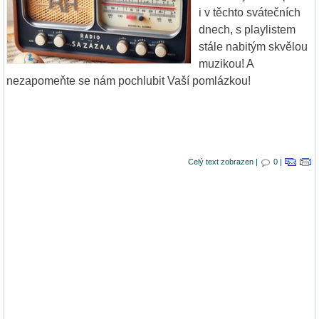
i v těchto svátečních
dnech, s playlistem
stále nabitým skvělou
muzikou! A
nezapomeňte se nám pochlubit Vaší pomlázkou!
Celý text zobrazen |
0 |