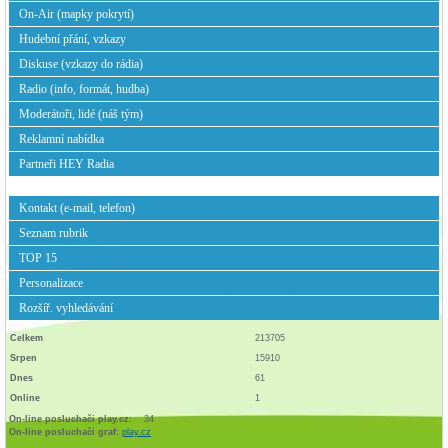
On-Air (mapky pokrytí)
Hudební přání, vzkazy
Diskuse (vzkazy do rádia)
Radio (info, formát, hudba)
Moderátoři, lidé (náš tým)
Reklamní nabídka
Partneři HEY Radia
Kontakt (e-mail, telefon)
Seznam rubrik
TOP 15
Personalizace
Rozšíř. vyhledávání
Celkem
213705
Srpen
15910
Dnes
61
Online
1
On-line posluchači play.cz:
34
On-line posluchači graf:
play.cz