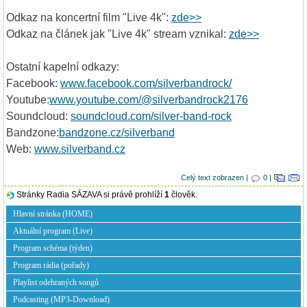
Odkaz na koncertní film "Live 4k":
zde>>
Odkaz na článek jak "Live 4k" stream vznikal:
zde>>
Ostatní kapelní odkazy:
Facebook:
www.facebook.com/silverbandrock/
Youtube:
www.youtube.com/@silverbandrock2176
Soundcloud:
soundcloud.com/silver-band-rock
Bandzone:
bandzone.cz/silverband
Web:
www.silverband.cz
Celý text zobrazen |
0 |
Stránky Radia SÁZAVA si právě prohlíží
1
člověk.
Hlavní stránka (HOME)
Aktuální program (Live)
Program schéma (týden)
Program rádia (pořady)
Playlist odehraných songů
Podcasting (MP3-Download)