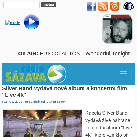
On AIR:
ERIC CLAPTON - Wonderful Tonight
Silver Band vydává nové album a koncertní film
"Live 4k"
| 15. 03. 2023 | 8552 přečtení | Autor:
admin
|
Kapela Silver Band
vydává živě nahrané
koncertní album "Live
4k", které vzniklo při