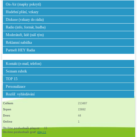
On-Air (mapky pokrytí)
Hudební přání, vzkazy
Diskuse (vzkazy do rádia)
Radio (info, formát, hudba)
Moderátoři, lidé (náš tým)
Reklamní nabídka
Partneři HEY Radia
Kontakt (e-mail, telefon)
Seznam rubrik
TOP 15
Personalizace
Rozšíř. vyhledávání
Celkem
213487
Srpen
15692
Dnes
44
Online
1
On-line posluchači play.cz:
13
On-line posluchači graf:
play.cz