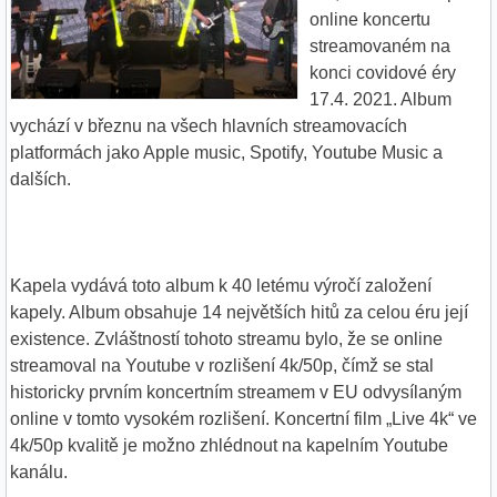
online koncertu
streamovaném na
konci covidové éry
17.4. 2021. Album
vychází v březnu na všech hlavních streamovacích
platformách jako Apple music, Spotify, Youtube Music a
dalších.
Kapela vydává toto album k 40 letému výročí založení
kapely. Album obsahuje 14 největších hitů za celou éru její
existence. Zvláštností tohoto streamu bylo, že se online
streamoval na Youtube v rozlišení 4k/50p, čímž se stal
historicky prvním koncertním streamem v EU odvysílaným
online v tomto vysokém rozlišení. Koncertní film „Live 4k“ ve
4k/50p kvalitě je možno zhlédnout na kapelním Youtube
kanálu.