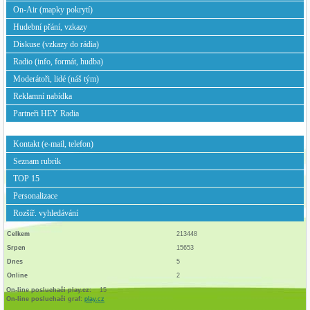
On-Air (mapky pokrytí)
Hudební přání, vzkazy
Diskuse (vzkazy do rádia)
Radio (info, formát, hudba)
Moderátoři, lidé (náš tým)
Reklamní nabídka
Partneři HEY Radia
Kontakt (e-mail, telefon)
Seznam rubrik
TOP 15
Personalizace
Rozšíř. vyhledávání
Celkem
213448
Srpen
15653
Dnes
5
Online
2
On-line posluchači play.cz:
15
On-line posluchači graf:
play.cz