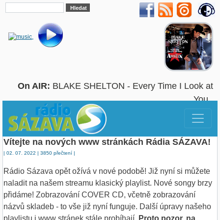
On AIR:
BLAKE SHELTON - Every Time I Look at
You
Vítejte na nových www stránkách Rádia SÁZAVA!
| 02. 07. 2022 | 3850 přečtení |
Rádio Sázava opět ožívá v nové podobě! Již nyní si můžete
naladit na našem streamu klasický playlist. Nové songy brzy
přidáme! Zobrazování COVER CD, včetně zobrazování
názvů skladeb - to vše již nyní funguje. Další úpravy našeho
playlistu i www stránek stále probíhají.
Proto pozor, na