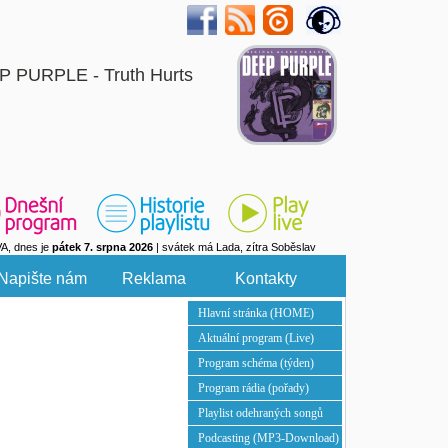
P PURPLE - Truth Hurts
VA, dnes je
pátek 7. srpna 2026
| svátek má Lada, zítra Soběslav
Napište nám
Reklama
Kontakty
Hlavní stránka (HOME)
Aktuální program (Live)
Program schéma (týden)
Program rádia (pořady)
Playlist odehraných songů
Podcasting (MP3-Download)