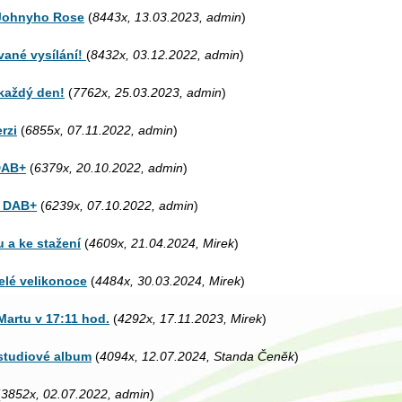
 Johnyho Rose
(
8443x, 13.03.2023, admin
)
vané vysílání!
(
8432x, 03.12.2022, admin
)
každý den!
(
7762x, 25.03.2023, admin
)
rzi
(
6855x, 07.11.2022, admin
)
 DAB+
(
6379x, 20.10.2022, admin
)
R DAB+
(
6239x, 07.10.2022, admin
)
 a ke stažení
(
4609x, 21.04.2024, Mirek
)
lé velikonoce
(
4484x, 30.03.2024, Mirek
)
Martu v 17:11 hod.
(
4292x, 17.11.2023, Mirek
)
 studiové album
(
4094x, 12.07.2024, Standa Čeněk
)
(
3852x, 02.07.2022, admin
)