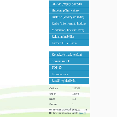
On-Air (mapky pokrytí)
Hudební přání, vzkazy
Diskuse (vzkazy do rádia)
Radio (info, formát, hudba)
Moderátoři, lidé (náš tým)
Reklamní nabídka
Partneři HEY Radia
Kontakt (e-mail, telefon)
Seznam rubrik
TOP 15
Personalizace
Rozšíř. vyhledávání
Celkem
213558
Srpen
15763
Dnes
115
Online
1
On-line posluchači play.cz:
33
On-line posluchači graf:
play.cz