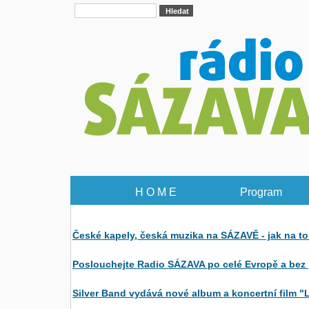
H O M E
Program
České kapely, česká muzika na SÁZAVĚ - jak na t
Poslouchejte Radio SÁZAVA po celé Evropě a bez 
Silver Band vydává nové album a koncertní film "L