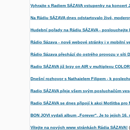
Vyhrajte s Radiem SÁZAVA vstupenky na koncert
Na Rádiu SÁZAVA dnes odstartovalo živé, modero
Hudební pořady na Rádiu SÁZAVA - poslouchejte 
Rádio Sázava - nově webové stránky i v mobilní ve
Rádio Sázava přechází do ostrého provozu v síti
Radio SÁZAVA již brzy on AIR v multiplexu COLO
Dnešní rozhovor s Nathaielem Filipem - k poslechu
Radio SÁZAVA přeje všem svým posluchačům vese
Radio SÁZAVA se dnes připojí k akci Motlitba pro 
BON JOVI vydali album „Forever“. Je to jejich 16.
Vítejte na nových www stránkách Rádia SÁZAVA!