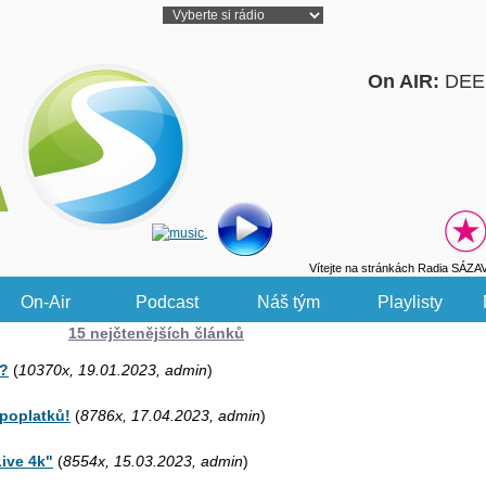
On AIR:
DEE
Vítejte na stránkách Radia SÁZA
On-Air
Podcast
Náš tým
Playlisty
15 nejčtenějších článků
o?
(
10370x, 19.01.2023, admin
)
poplatků!
(
8786x, 17.04.2023, admin
)
ive 4k"
(
8554x, 15.03.2023, admin
)