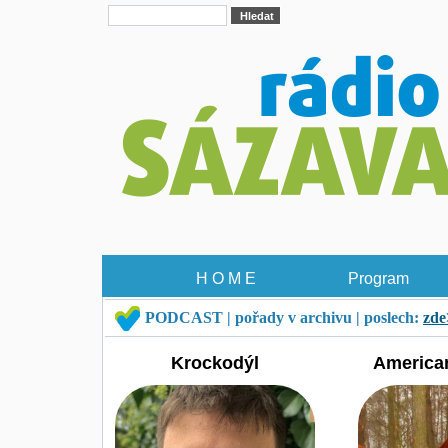
H O M E
Program
PODCAST | pořady v archivu | poslech:
zde
Krockodýl
America