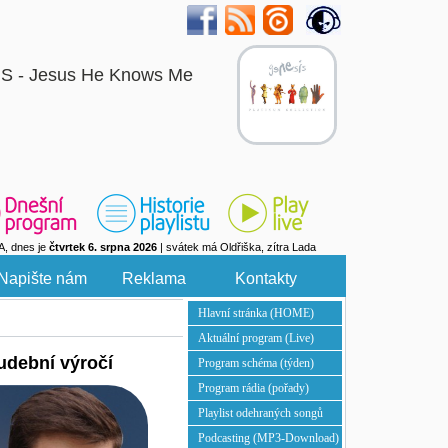
S - Jesus He Knows Me
A, dnes je
čtvrtek 6. srpna 2026
| svátek má Oldřiška, zítra Lada
Napište nám
Reklama
Kontakty
Hlavní stránka (HOME)
Aktuální program (Live)
udební výročí
Program schéma (týden)
Program rádia (pořady)
Playlist odehraných songů
Podcasting (MP3-Download)