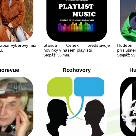
abízí výběrový mix
Standa Čeněk představuje
Hudební 
u.
novinky v našem playlistu.
příslušn
Stopáž: 55 min.
Stopáž: 55
orevue
Rozhovory
Hu