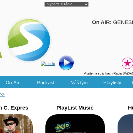
On AIR:
GENESI
Vítejte na stránkách Radia SÁZAV
On-Air
Podcast
Náš tým
Playlisty
>>
n C. Expres
PlayList Music
H