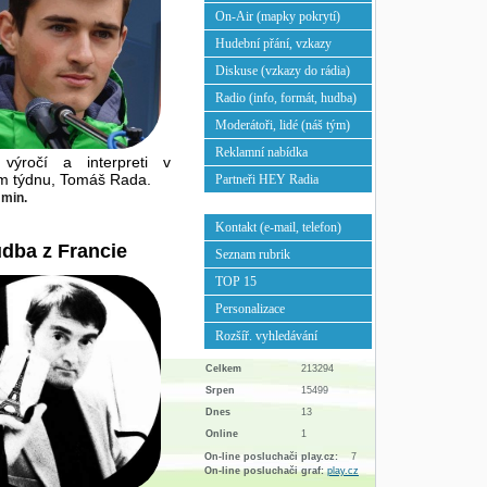
On-Air (mapky pokrytí)
Hudební přání, vzkazy
Diskuse (vzkazy do rádia)
Radio (info, formát, hudba)
Moderátoři, lidé (náš tým)
Reklamní nabídka
výročí a interpreti v
ém týdnu, Tomáš Rada.
Partneři HEY Radia
 min.
Kontakt (e-mail, telefon)
dba z Francie
Seznam rubrik
TOP 15
Personalizace
Rozšíř. vyhledávání
Celkem
213294
Srpen
15499
Dnes
13
Online
1
On-line posluchači play.cz:
7
On-line posluchači graf:
play.cz